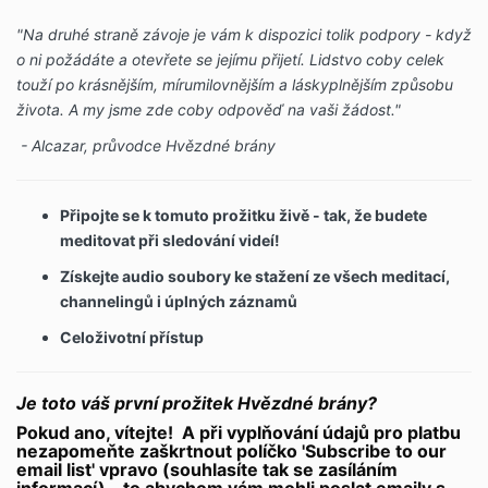
"Na druhé straně závoje je vám k dispozici tolik podpory - když
o ni požádáte a otevřete se jejímu přijetí. Lidstvo coby celek
touží po krásnějším, mírumilovnějším a láskyplnějším způsobu
života. A my jsme zde coby odpověď na vaši žádost."
- Alcazar, průvodce Hvězdné brány
Připojte se k tomuto prožitku živě - tak, že budete
meditovat při sledování videí!
Získejte audio soubory ke stažení ze všech meditací,
channelingů i úplných záznamů
Celoživotní přístup
Je toto váš první prožitek Hvězdné brány?
Pokud ano, vítejte! A při vyplňování údajů pro platbu
nezapomeňte zaškrtnout políčko
'Subscribe to our
email list' vpravo (souhlasíte tak se zasíláním