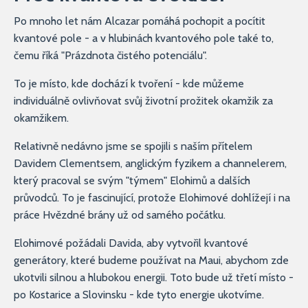
Po mnoho let nám Alcazar pomáhá pochopit a pocítit
kvantové pole - a v hlubinách kvantového pole také to,
čemu říká "Prázdnota čistého potenciálu".
To je místo, kde dochází k tvoření - kde můžeme
individuálně ovlivňovat svůj životní prožitek okamžik za
okamžikem.
Relativně nedávno jsme se spojili s naším přítelem
Davidem Clementsem, anglickým fyzikem a channelerem,
který pracoval se svým "týmem" Elohimů a dalších
průvodců. To je fascinující, protože Elohimové dohlížejí i na
práce Hvězdné brány už od samého počátku.
Elohimové požádali Davida, aby vytvořil kvantové
generátory, které budeme používat na Maui, abychom zde
ukotvili silnou a hlubokou energii. Toto bude už třetí místo -
po Kostarice a Slovinsku - kde tyto energie ukotvíme.