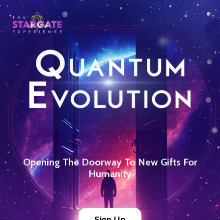
Opening The Doorway To New Gifts For
Humanity
Sign Up