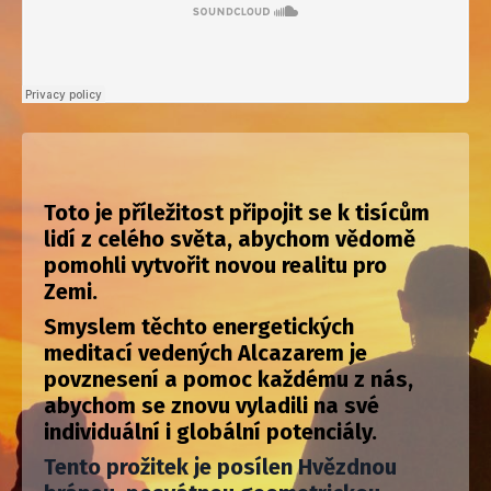
Toto je příležitost připojit se k tisícům
lidí z celého světa, abychom vědomě
pomohli vytvořit novou realitu pro
Zemi.
Smyslem těchto energetických
meditací vedených Alcazarem je
povznesení a pomoc každému z nás,
abychom se znovu vyladili na své
individuální i globální potenciály.
Tento prožitek je posílen Hvězdnou