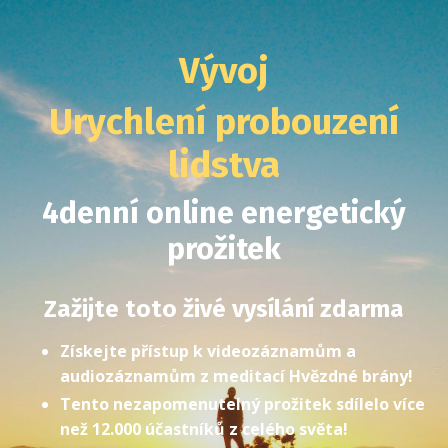
Vývoj
Urychlení probouzení
lidstva
4denní online energetický
prožitek
Zažijte toto živé vysílání zdarma
Získejte přístup k videozáznamům a
audiozáznamům z meditací Hvězdné brány!
Tento nezapomenutelný prožitek sdílelo více
než 12.000 účastníků z celého světa!